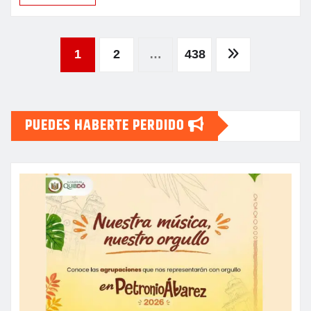
LEER MÁS
Paginación
1
2
…
438
de
PUEDES HABERTE PERDIDO
entradas