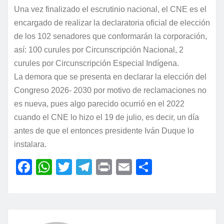
Una vez finalizado el escrutinio nacional, el CNE es el
encargado de realizar la declaratoria oficial de elección
de los 102 senadores que conformarán la corporación,
así: 100 curules por Circunscripción Nacional, 2
curules por Circunscripción Especial Indígena.
La demora que se presenta en declarar la elección del
Congreso 2026- 2030 por motivo de reclamaciones no
es nueva, pues algo parecido ocurrió en el 2022
cuando el CNE lo hizo el 19 de julio, es decir, un día
antes de que el entonces presidente Iván Duque lo
instalara.
F
W
T
T
P
E
C
a
h
w
el
ri
m
o
c
at
itt
e
nt
ai
m
e
s
er
gr
l
p