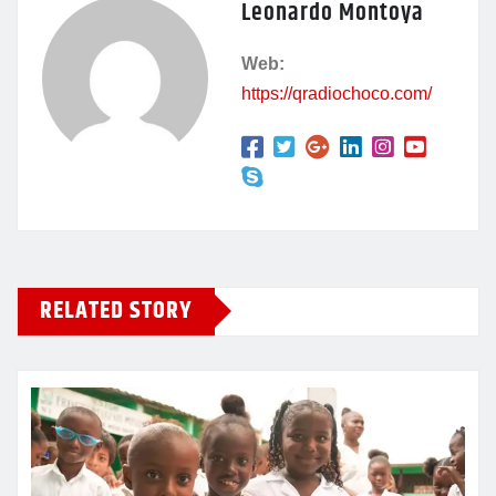
Leonardo Montoya
b
A
a
ar
o
p
m
tir
Web:
o
p
https://qradiochoco.com/
k
RELATED STORY