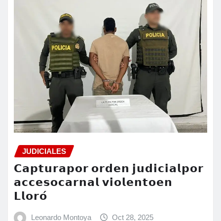
JUDICIALES
𝗖𝗮𝗽𝘁𝘂𝗿𝗮𝗽𝗼𝗿 𝗼𝗿𝗱𝗲𝗻 𝗷𝘂𝗱𝗶𝗰𝗶𝗮𝗹𝗽𝗼𝗿
𝗮𝗰𝗰𝗲𝘀𝗼𝗰𝗮𝗿𝗻𝗮𝗹 𝘃𝗶𝗼𝗹𝗲𝗻𝘁𝗼𝗲𝗻
𝗟𝗹𝗼𝗿𝗼́
Leonardo Montoya
Oct 28, 2025