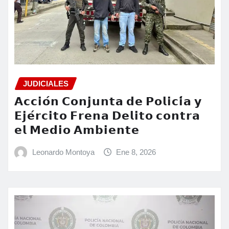
JUDICIALES
𝗔𝗰𝗰𝗶𝗼́𝗻 𝗖𝗼𝗻𝗷𝘂𝗻𝘁𝗮 𝗱𝗲 𝗣𝗼𝗹𝗶𝗰𝗶́𝗮 𝘆
𝗘𝗷𝗲́𝗿𝗰𝗶𝘁𝗼 𝗙𝗿𝗲𝗻𝗮 𝗗𝗲𝗹𝗶𝘁𝗼 𝗰𝗼𝗻𝘁𝗿𝗮
𝗲𝗹 𝗠𝗲𝗱𝗶𝗼 𝗔𝗺𝗯𝗶𝗲𝗻𝘁𝗲
Leonardo Montoya
Ene 8, 2026