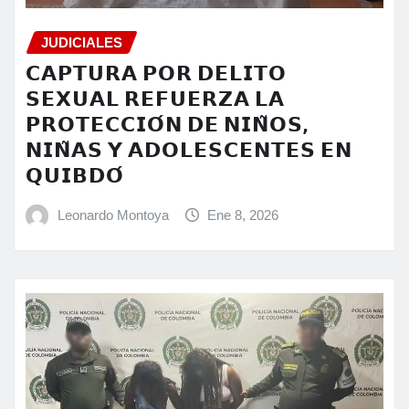
JUDICIALES
𝗖𝗔𝗣𝗧𝗨𝗥𝗔 𝗣𝗢𝗥 𝗗𝗘𝗟𝗜𝗧𝗢
𝗦𝗘𝗫𝗨𝗔𝗟 𝗥𝗘𝗙𝗨𝗘𝗥𝗭𝗔 𝗟𝗔
𝗣𝗥𝗢𝗧𝗘𝗖𝗖𝗜𝗢́𝗡 𝗗𝗘 𝗡𝗜𝗡̃𝗢𝗦,
𝗡𝗜𝗡̃𝗔𝗦 𝗬 𝗔𝗗𝗢𝗟𝗘𝗦𝗖𝗘𝗡𝗧𝗘𝗦 𝗘𝗡
𝗤𝗨𝗜𝗕𝗗𝗢́
Leonardo Montoya
Ene 8, 2026