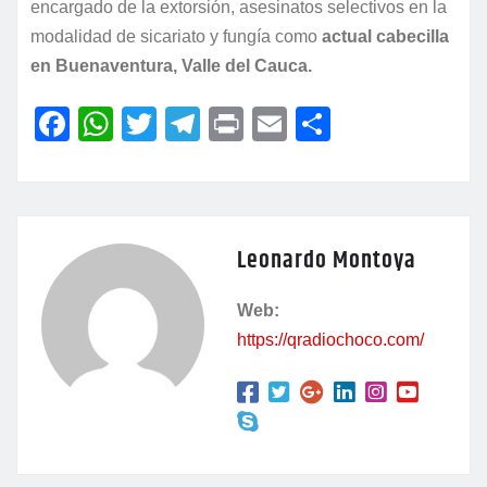
encargado de la extorsión, asesinatos selectivos en la
modalidad de sicariato y fungía como
actual cabecilla
en Buenaventura, Valle del Cauca.
F
W
T
T
P
E
C
a
h
w
el
ri
m
o
c
at
itt
e
nt
ai
m
e
s
er
gr
l
p
Leonardo Montoya
b
A
a
ar
o
p
m
tir
Web:
o
p
https://qradiochoco.com/
k