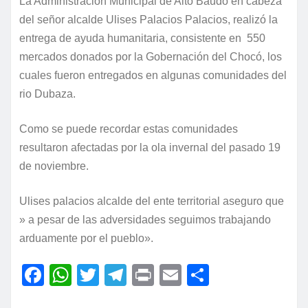
La Administración Municipal de Alto Baudó en cabeza
del señor alcalde Ulises Palacios Palacios, realizó la
entrega de ayuda humanitaria, consistente en 550
mercados donados por la Gobernación del Chocó, los
cuales fueron entregados en algunas comunidades del
rio Dubaza.
Como se puede recordar estas comunidades
resultaron afectadas por la ola invernal del pasado 19
de noviembre.
Ulises palacios alcalde del ente territorial aseguro que
» a pesar de las adversidades seguimos trabajando
arduamente por el pueblo».
F
W
T
T
P
E
C
a
h
w
el
ri
m
o