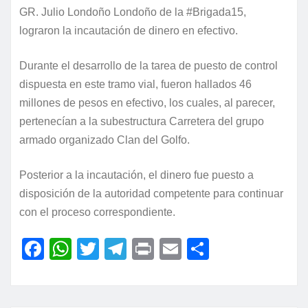
GR. Julio Londoño Londoño de la #Brigada15,
lograron la incautación de dinero en efectivo.
Durante el desarrollo de la tarea de puesto de control
dispuesta en este tramo vial, fueron hallados 46
millones de pesos en efectivo, los cuales, al parecer,
pertenecían a la subestructura Carretera del grupo
armado organizado Clan del Golfo.
Posterior a la incautación, el dinero fue puesto a
disposición de la autoridad competente para continuar
con el proceso correspondiente.
F
W
T
T
P
E
C
a
h
w
el
ri
m
o
c
at
itt
e
nt
ai
m