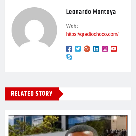
e
s
er
gr
l
p
Leonardo Montoya
b
A
a
ar
o
p
m
tir
Web:
o
p
https://qradiochoco.com/
k
RELATED STORY