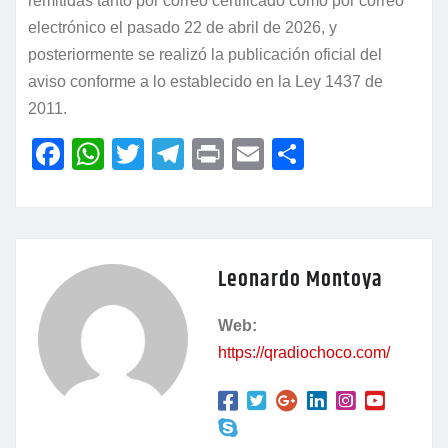
remitidas tanto por correo certificado como por correo
electrónico el pasado 22 de abril de 2026, y
posteriormente se realizó la publicación oficial del
aviso conforme a lo establecido en la Ley 1437 de
2011.
F
W
T
T
P
E
C
a
h
w
el
ri
m
o
c
at
itt
e
nt
ai
m
e
s
er
gr
l
p
Leonardo Montoya
b
A
a
ar
o
p
m
tir
Web:
o
p
https://qradiochoco.com/
k