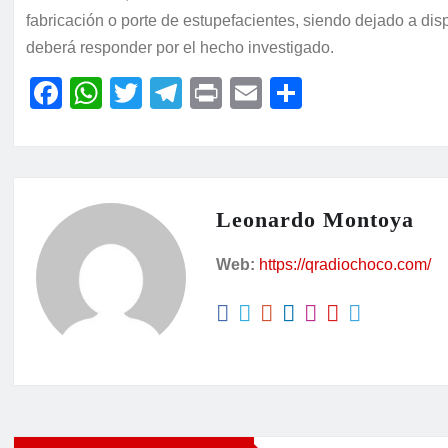
fabricación o porte de estupefacientes, siendo dejado a di
deberá responder por el hecho investigado.
F
W
T
T
P
E
C
a
h
w
el
ri
m
o
c
at
itt
e
nt
ai
m
e
s
er
gr
l
p
b
A
a
ar
Leonardo Montoya
o
p
m
tir
Web:
https://qradiochoco.com/
o
p
k