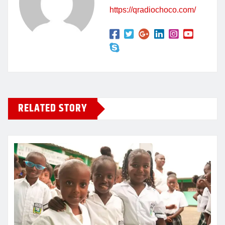
o
p
https://qradiochoco.com/
k
RELATED STORY