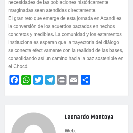
necesidades de las poblaciones históricamente
marginadas sean atendidas directamente.
El gran reto que emerge de esta jornada en Acandí es
la conversión de los acuerdos pactados en hechos
concretos y medibles. La comunidad y los estamentos
institucionales esperan que la trayectoria del diálogo
se conecte efectivamente con la realidad de las bases,
consolidando así un camino hacia la paz sostenible en
el Chocó.
F
W
T
T
P
E
C
a
h
w
el
ri
m
o
c
at
itt
e
nt
ai
m
e
s
er
gr
l
p
Leonardo Montoya
b
A
a
ar
o
p
m
tir
Web: