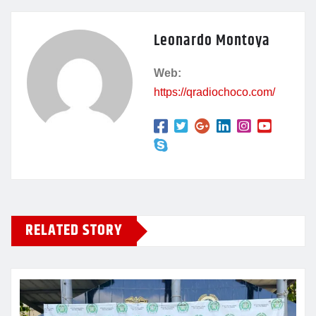
e
s
er
gr
l
p
Leonardo Montoya
b
A
a
ar
o
p
m
tir
Web:
o
p
https://qradiochoco.com/
k
RELATED STORY