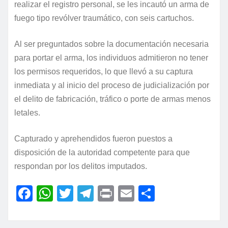
realizar el registro personal, se les incautó un arma de
fuego tipo revólver traumático, con seis cartuchos.
Al ser preguntados sobre la documentación necesaria
para portar el arma, los individuos admitieron no tener
los permisos requeridos, lo que llevó a su captura
inmediata y al inicio del proceso de judicialización por
el delito de fabricación, tráfico o porte de armas menos
letales.
Capturado y aprehendidos fueron puestos a
disposición de la autoridad competente para que
respondan por los delitos imputados.
F
W
T
T
P
E
C
a
h
w
el
ri
m
o
c
at
itt
e
nt
ai
m