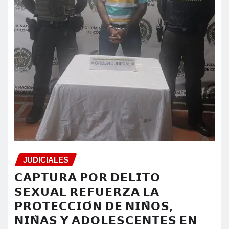
JUDICIALES
𝗖𝗔𝗣𝗧𝗨𝗥𝗔 𝗣𝗢𝗥 𝗗𝗘𝗟𝗜𝗧𝗢
𝗦𝗘𝗫𝗨𝗔𝗟 𝗥𝗘𝗙𝗨𝗘𝗥𝗭𝗔 𝗟𝗔
𝗣𝗥𝗢𝗧𝗘𝗖𝗖𝗜𝗢́𝗡 𝗗𝗘 𝗡𝗜𝗡̃𝗢𝗦,
𝗡𝗜𝗡̃𝗔𝗦 𝗬 𝗔𝗗𝗢𝗟𝗘𝗦𝗖𝗘𝗡𝗧𝗘𝗦 𝗘𝗡