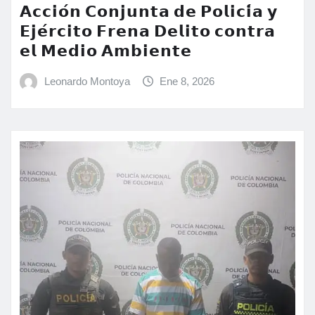
𝗔𝗰𝗰𝗶𝗼́𝗻 𝗖𝗼𝗻𝗷𝘂𝗻𝘁𝗮 𝗱𝗲 𝗣𝗼𝗹𝗶𝗰𝗶́𝗮 𝘆
𝗘𝗷𝗲́𝗿𝗰𝗶𝘁𝗼 𝗙𝗿𝗲𝗻𝗮 𝗗𝗲𝗹𝗶𝘁𝗼 𝗰𝗼𝗻𝘁𝗿𝗮
𝗲𝗹 𝗠𝗲𝗱𝗶𝗼 𝗔𝗺𝗯𝗶𝗲𝗻𝘁𝗲
Leonardo Montoya
Ene 8, 2026