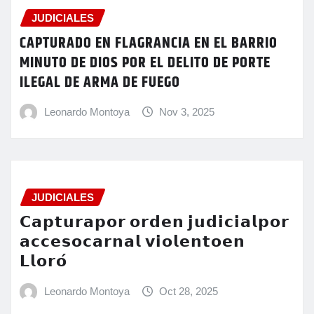
JUDICIALES
CAPTURADO EN FLAGRANCIA EN EL BARRIO
MINUTO DE DIOS POR EL DELITO DE PORTE
ILEGAL DE ARMA DE FUEGO
Leonardo Montoya
Nov 3, 2025
JUDICIALES
𝗖𝗮𝗽𝘁𝘂𝗿𝗮𝗽𝗼𝗿 𝗼𝗿𝗱𝗲𝗻 𝗷𝘂𝗱𝗶𝗰𝗶𝗮𝗹𝗽𝗼𝗿
𝗮𝗰𝗰𝗲𝘀𝗼𝗰𝗮𝗿𝗻𝗮𝗹 𝘃𝗶𝗼𝗹𝗲𝗻𝘁𝗼𝗲𝗻
𝗟𝗹𝗼𝗿𝗼́
Leonardo Montoya
Oct 28, 2025