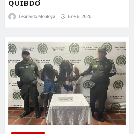
𝗤𝗨𝗜𝗕𝗗𝗢́
Leonardo Montoya
Ene 8, 2026